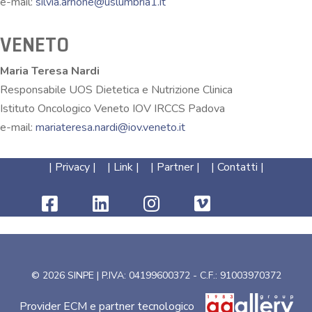
e-mail:
silvia.arnone@uslumbria1.it
VENETO
Maria Teresa Nardi
Responsabile UOS Dietetica e Nutrizione Clinica
Istituto Oncologico Veneto IOV IRCCS Padova
e-mail:
mariateresa.nardi@iov.veneto.it
|
Privacy
| |
Link
| |
Partner
| |
Contatti
|
© 2026 SINPE | P.IVA: 04199600372 - C.F.: 91003970372
Provider ECM e partner tecnologico