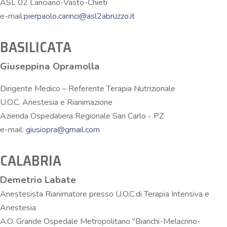
ASL 02 Lanciano-Vasto-Chieti
e-mail:
pierpaolo.carinci@asl2abruzzo.it
BASILICATA
Giuseppina Opramolla
Dirigente Medico – Referente Terapia Nutrizionale
U.O.C. Anestesia e Rianimazione
Azienda Ospedaliera Regionale San Carlo - PZ
e-mail:
giusiopra@gmail.com
CALABRIA
Demetrio Labate
Anestesista Rianimatore presso U.O.C.di Terapia Intensiva e
Anestesia
A.O. Grande Ospedale Metropolitano "Bianchi-Melacrino-